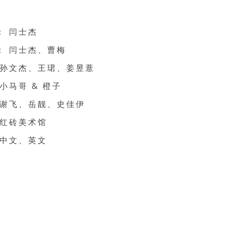
： 闫士杰
： 闫士杰、曹梅
 孙文杰、王珺、姜昱薏
小马哥 & 橙子
 谢飞、岳靓、史佳伊
 红砖美术馆
 中文、英文