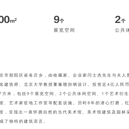
000
9
2
2
m
个
个
积
展览空间
公共
京市朝阳区崔各庄乡，由收藏家、企业家闫士杰先生与夫人曹
名建筑师、北京大学教授董豫赣担纲设计。投资近4亿人民币
0平方米，包括9个展览空间、2个公共休闲空间、1个艺术衍
室、艺术家驻地工作室等配套设施。历时8年的潜心打磨，红
开馆，呈现出一座怀拥自然的当代美术馆。美术馆建筑及园林
成了独特的建筑语言。