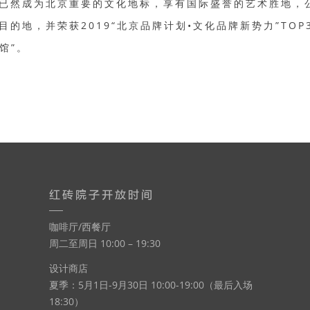
已然成为北京重要的文化地标，享有国际盛誉的艺术胜地，
的地，并荣获2019“北京品牌计划•文化品牌新势力”TOP3
馆”。
红砖院子开放时间
咖啡厅/西餐厅
周二至周日 10:00 – 19:30
设计商店
夏季：5月1日-9月30日 10:00-19:00（最后入场
18:30）