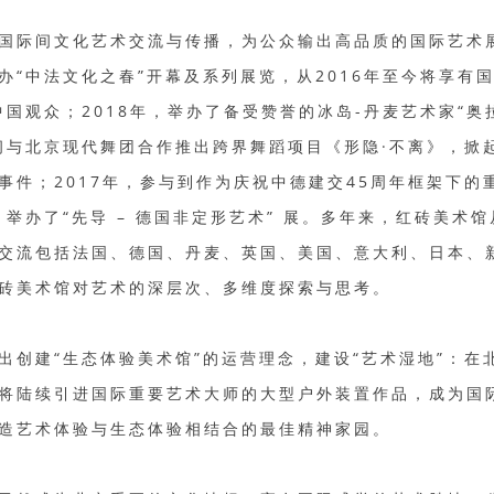
国际间文化艺术交流与传播，为公众输出高品质的国际艺术展
办“中法文化之春”开幕及系列展览，从2016年至今将享有
中国观众；2018年，举办了备受赞誉的冰岛-丹麦艺术家“奥
间与北京现代舞团合作推出跨界舞蹈项目《形隐·不离》，掀
事件；2017年，参与到作为庆祝中德建交45周年框架下的
，举办了“先导 – 德国非定形艺术” 展。多年来，红砖美术
交流包括法国、德国、丹麦、英国、美国、意大利、日本、
砖美术馆对艺术的深层次、多维度探索与思考。
出创建“生态体验美术馆”的运营理念，建设“艺术湿地”：在
将陆续引进国际重要艺术大师的大型户外装置作品，成为国
造艺术体验与生态体验相结合的最佳精神家园。