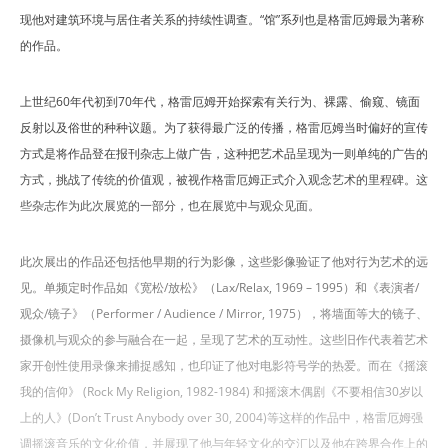
现他对建筑环境与居住者关系的持续性调查。“馆”系列也是格雷厄姆最为著称
的作品。
上世纪60年代初到70年代，格雷厄姆开始探索有关行为、裸露、偷窥、镜面
反射以及俗世的种种议题。为了获得最广泛的传播，格雷厄姆当时偏好的宣传
方式是将作品登在报刊杂志上做广告，这种把艺术品呈现为一则单纯的广告的
方式，挑战了传统的价值观，被视作格雷厄姆正式介入观念艺术的里程碑。这
些杂志作为此次展览的一部分，也在展览中与观众见面。
此次展出的作品还包括他早期的行为影像，这些影像验证了他对行为艺术的远
见。单频定时作品如《宽松/放松》（Lax/Relax, 1969 – 1995）和《表演者/
观众/镜子》（Performer / Audience / Mirror, 1975），将墙面等大的镜子、
摄像机与观众的参与融合在一起，呈现了艺术的互动性。这些旧作代表着艺术
家开创性使用录像来捕捉感知，也印证了他对电影符号学的热爱。而在《摇滚
我的信仰》 (Rock My Religion, 1982-1984) 和摇滚木偶剧《不要相信30岁以
上的人》(Don’t Trust Anybody over 30, 2004)等这样的作品中，格雷厄姆强
调摇滚音乐的文化价值，并展现了他与年轻文化的交汇以及他在跨界合作上的