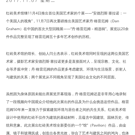
2017.11.07 星期二
红砖美术馆继11月4日推出首位美国艺术家的个展——“安德烈斯·塞拉诺：一
个美国人的视角”，11月7日再次重磅推出美国艺术家丹·格雷厄姆（Dan
Graham）在中国的首次大型回顾展——“丹·格雷厄姆 – 精选辑”。展览以20余
件作品完整呈现了格雷厄姆五十多年艺术创作的历程。
红砖美术馆的馆长、创始人闫士杰表示，红砖美术馆同时呈现的这两位美国艺
术家，摄影艺术家安德烈斯·塞拉诺更多是直接面对人，呈现宗教、文化、社
会等矛盾冲突；丹·格雷厄姆的作品更多考虑建筑、环境与生活场景，折射人
与建筑的关系；两个展览从不同视角呈现了美国社会文化的不同层面。
虽然因为身体原因未能出席展览开幕现场，丹·格雷厄姆还是非常用心地录制
了一段视频向中国观众介绍他此次展出的作品及为什么会挑选这些作品。格雷
厄姆50年来一直致力于探索建筑环境与居住者之间的共生关系。红砖美术馆
设计中使用的红砖不仅作为建筑的基础材料，且蕴含中国建筑、园林历史、传
统和意象。此次展出红砖美术馆全新委任的一个“馆”（Pavilion）作品，由金
属、镜子和玻璃筑成，创造出各类光效，弥合了艺术与建筑之间的鸿沟，也体