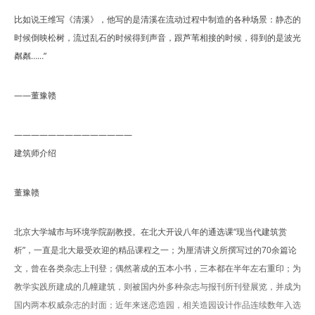
比如说王维写《清溪》，他写的是清溪在流动过程中制造的各种场景：静态的
时候倒映松树，流过乱石的时候得到声音，跟芦苇相接的时候，得到的是波光
粼粼……”
——董豫赣
——————————————
建筑师介绍
董豫赣
北京大学城市与环境学院副教授。在北大开设八年的通选课“现当代建筑赏
析”，一直是北大最受欢迎的精品课程之一；为厘清讲义所撰写过的70余篇论
文，曾在各类杂志上刊登；偶然著成的五本小书，三本都在半年左右重印；为
教学实践所建成的几幢建筑，则被国内外多种杂志与报刊所刊登展览，并成为
国内两本权威杂志的封面；近年来迷恋造园，相关造园设计作品连续数年入选