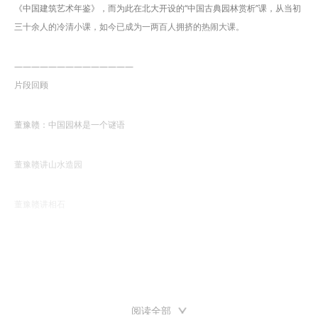
《中国建筑艺术年鉴》，而为此在北大开设的“中国古典园林赏析”课，从当初
三十余人的冷清小课，如今已成为一两百人拥挤的热闹大课。
——————————————
片段回顾
董豫赣：中国园林是一个谜语
董豫赣讲山水造园
董豫赣讲相石
董豫赣讲槐谷
董豫赣讲多功能厅
阅读全部