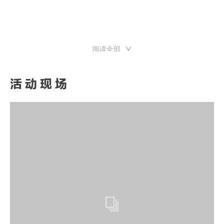
出的努力。马克龙总统的到访，更使我们深受鼓舞，作为一个国际文化艺术交
流的平台，我们将砥砺前行，持续用艺术的视野去理解、表达、阐释我们所处
的时空，推动东西文明的交流互鉴。”
阅读全部
活动现场