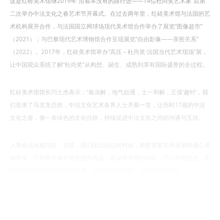
这是红砖美术馆继2019年“沿着本没有的路行进——14位杜尚奖艺术家”后第
二次举办中法文化之春艺术节开幕式。在过去两年里，红砖美术馆与法国的艺
术机构展开合作，与法国国立网球场现代美术馆合作举办了展览“图像超市”
（2021）；与巴黎现代艺术博物馆合作呈现展览“自由影像——亲密关系”
（2022）。2017年，红砖美术馆举办“高压 – 杜尚奖·法国当代艺术现场”展，
让中国观众系统了解“杜尚奖”从构想、诞生、成熟到享有国际盛誉的全过程。
红砖美术馆馆长闫士杰表示：“春冻解，地气始通，土一和解，正值‘趣时’，我
们迎来了马克龙总统，中法文化艺术各界人士齐聚一堂，让历时17届的中法
文化之春，像一条绿色的文化丝路，持续促进中法文化之间的沟通与互动。
人类命运休戚与共。当前，我们比以往任何时候，都更需要艺术这座跨越心灵
的桥梁，它能带来多元而包容的表达，真诚而共情的聆听，它让不同肤色、不
同国家的我们交换彼此的视阈，分享彼此的悲喜，关怀彼此的命运。
2019年，我有幸收到一枚来自艺术之国、充满着对艺术赞美和爱的‘法兰西艺
术与文学骑士勋章’，这枚勋章记录着红砖美术馆为推动中法当代艺术交流做