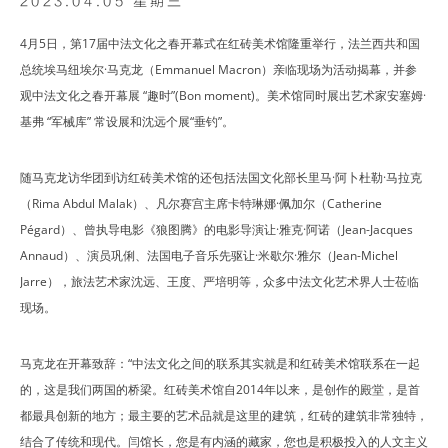
2023.04.05 星期三
4月5日，第17届中法文化之春开幕式在红砖美术馆隆重举行，法兰西共和国
总统埃马纽埃尔·马克龙（Emmanuel Macron）亲临现场为活动揭幕，并参
观中法文化之春开幕展 “趣时”(Bon moment)。美术馆同时展出艺术家安塞姆·
基弗 “军械库” 常设展和沈远个展“垂钓”。
随马克龙访华团到访红砖美术馆的还包括法国文化部长里马·阿卜杜勒·马拉克
（Rima Abdul Malak）、凡尔赛宫主席卡特琳娜·佩加尔（Catherine
Pégard）、曾执导电影《狼图腾》的电影导演让·雅克·阿诺（Jean-Jacques
Annaud）、演员巩俐、法国电子音乐先驱让·米歇尔·雅尔（Jean-Michel
Jarre），旅法艺术家沈远、王度、严培明等，众多中法文化艺术界人士莅临
现场。
马克龙在开幕致辞：“中法文化之间的联系其实就是和红砖美术馆联系在一起
的，这是我们两国的桥梁。红砖美术馆自2014年以来，是创作的殿堂，是首
都最具创新的地方；最主要的艺术品就是这里的建筑，红砖的建筑非常独特，
结合了传统和现代。闫馆长，您是有内涵的藏家，您也是积极投入的人文主义