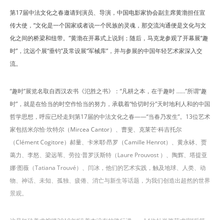
第17届中法文化之春邀请到演员、导演，中国电影家协会副主席黄渤担任宣
传大使，“文化是一个国家或者说一个民族的灵魂，那交流沟通便是文化与文
化之间的桥梁和纽带。”黄渤在开幕式上说到；随后，马克龙参观了开幕展“趣
时”，沈远个展“垂钓”及常设展“军械库”，并与参展的中国年轻艺术家深入交
流。
“趣时”展览名取自西汉农书《氾胜之书》：“凡耕之本，在于趣时 ……”所谓“趣
时”，就是在恰当的时空作恰当的努力，承载着“恰切时分”天时地利人和的中国
哲学思想，呼应已经走到第17届的中法文化之春——“当春乃发生”。13位艺术
家包括米尔恰·坎特尔（Mircea Cantor）、曹斐、克莱芒·科吉托尔
（Clément Cogitore）郝量、卡米耶·昂罗（Camille Henrot）、黄永砅、贾
蔼力、李怒、梁远苇、劳拉·普罗沃斯特（Laure Prouvost ）、陶辉、塔提亚
娜·图薇（Tatiana Trouvé）、闫冰，他们的艺术实践，触及地球、人类、动
物、神话、未知、孤独、疲倦、消亡与新生等话题，为我们创造出超然的世界
景观。